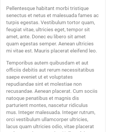
9
n
Pellentesque habitant morbi tristique
9
t
senectus et netus et malesuada fames ac
.
i
turpis egestas. Vestibulum tortor quam,
0
t
feugiat vitae, ultricies eget, tempor sit
0
y
amet, ante. Donec eu libero sit amet
quam egestas semper. Aenean ultricies
mi vitae est. Mauris placerat eleifend leo.
Temporibus autem quibusdam et aut
officiis debitis aut rerum necessitatibus
saepe eveniet ut et voluptates
repudiandae sint et molestiae non
recusandae. Aenean placerat. Cum sociis
natoque penatibus et magnis dis
parturient montes, nascetur ridiculus
mus. Integer malesuada. Integer rutrum,
orci vestibulum ullamcorper ultricies,
lacus quam ultricies odio, vitae placerat