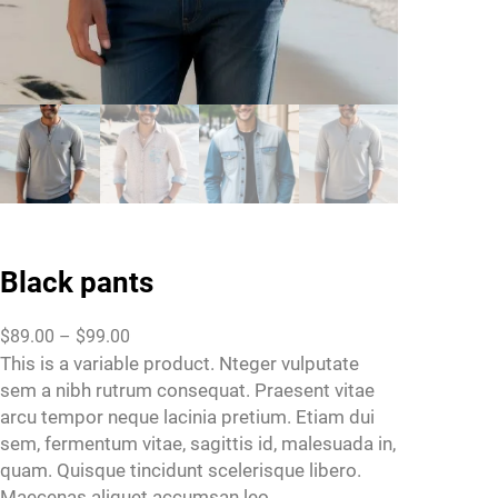
Black pants
P
$
89.00
–
$
99.00
r
This is a variable product. Nteger vulputate
i
sem a nibh rutrum consequat. Praesent vitae
c
arcu tempor neque lacinia pretium. Etiam dui
e
sem, fermentum vitae, sagittis id, malesuada in,
r
quam. Quisque tincidunt scelerisque libero.
a
Maecenas aliquet accumsan leo.