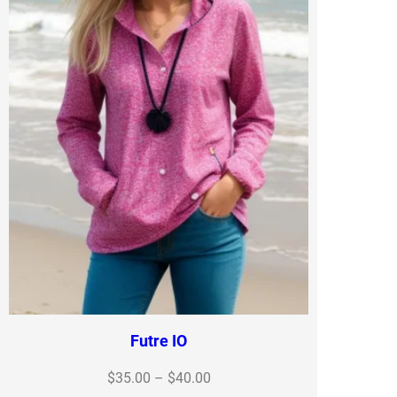
Futre IO
Price
$
35.00
–
$
40.00