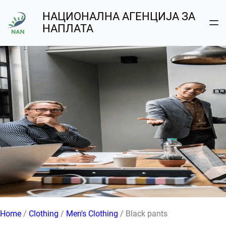
Skip
НАЦИОНАЛНА АГЕНЦИЈА ЗА
to
НАПЛАТА
content
Home
/
Clothing
/
Men's Clothing
/ Black pants