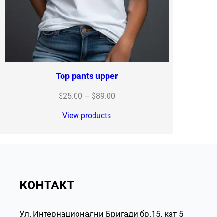
Top pants upper
Price
$
25.00
–
$
89.00
range:
View products
$25.00
through
$89.00
КОНТАКТ
Ул. Интернационални Бригади бр.15, кат 5