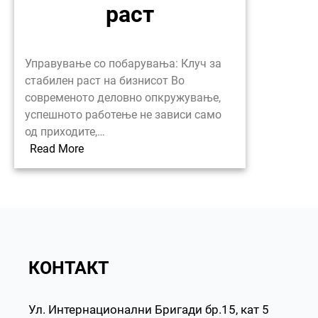
раст
Управување со побарувања: Клуч за
стабилен раст на бизнисот Во
современото деловно опкружување,
успешното работење не зависи само
од приходите,…
:
Read More
Ефикасна
наплата
на
побарувања
за
стабилен
КОНТАКТ
бизнис
раст
Ул. Интернационални Бригади бр.15, кат 5